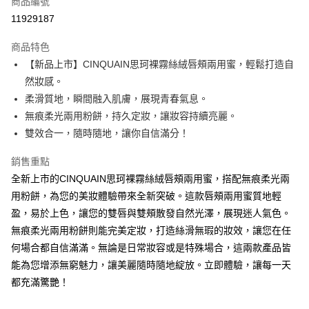
商品編號
超商取貨付款
11929187
LINE Pay
商品特色
Apple Pay
【新品上市】CINQUAIN思珂裸霧絲絨唇頰兩用蜜，輕鬆打造自
然妝感。
街口支付
柔滑質地，瞬間融入肌膚，展現青春氣息。
悠遊付
無痕柔光兩用粉餅，持久定妝，讓妝容持續亮麗。
雙效合一，隨時隨地，讓你自信滿分！
ATM付款
銷售重點
運送方式
全新上市的CINQUAIN思珂裸霧絲絨唇頰兩用蜜，搭配無痕柔光兩
全家取貨付款
用粉餅，為您的美妝體驗帶來全新突破。這款唇頰兩用蜜質地輕
每筆NT$85，滿NT$499(含以上)免運費
盈，易於上色，讓您的雙唇與雙頰散發自然光澤，展現迷人氣色。
無痕柔光兩用粉餅則能完美定妝，打造絲滑無瑕的妝效，讓您在任
付款後全家取貨
何場合都自信滿滿。無論是日常妝容或是特殊場合，這兩款產品皆
每筆NT$85，滿NT$499(含以上)免運費
能為您增添無窮魅力，讓美麗隨時隨地綻放。立即體驗，讓每一天
7-11取貨付款
都充滿驚艷！
每筆NT$85，滿NT$499(含以上)免運費