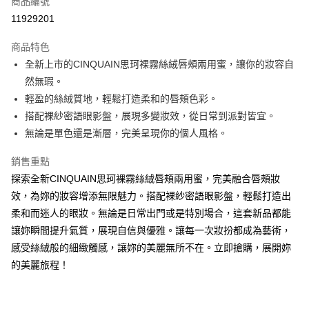
商品編號
超商取貨付款
11929201
LINE Pay
商品特色
Apple Pay
全新上市的CINQUAIN思珂裸霧絲絨唇頰兩用蜜，讓你的妝容自
然無瑕。
街口支付
輕盈的絲絨質地，輕鬆打造柔和的唇頰色彩。
悠遊付
搭配裸紗密語眼影盤，展現多變妝效，從日常到派對皆宜。
無論是單色還是漸層，完美呈現你的個人風格。
ATM付款
銷售重點
運送方式
探索全新CINQUAIN思珂裸霧絲絨唇頰兩用蜜，完美融合唇頰妝
全家取貨付款
效，為妳的妝容增添無限魅力。搭配裸紗密語眼影盤，輕鬆打造出
每筆NT$85，滿NT$499(含以上)免運費
柔和而迷人的眼妝。無論是日常出門或是特別場合，這套新品都能
讓妳瞬間提升氣質，展現自信與優雅。讓每一次妝扮都成為藝術，
付款後全家取貨
感受絲絨般的細緻觸感，讓妳的美麗無所不在。立即搶購，展開妳
每筆NT$85，滿NT$499(含以上)免運費
的美麗旅程！
7-11取貨付款
每筆NT$85，滿NT$499(含以上)免運費