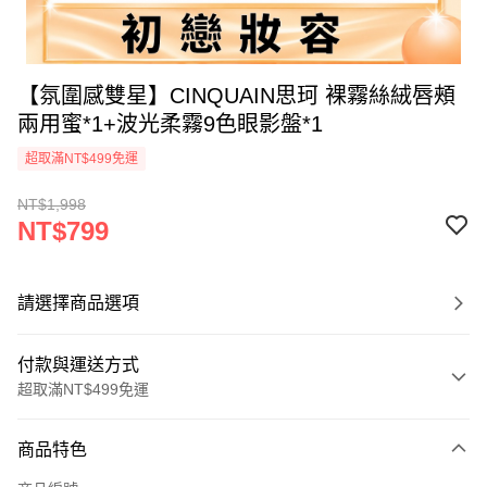
【氛圍感雙星】CINQUAIN思珂 裸霧絲絨唇頰
兩用蜜*1+波光柔霧9色眼影盤*1
超取滿NT$499免運
NT$1,998
NT$799
請選擇商品選項
付款與運送方式
超取滿NT$499免運
付款方式
商品特色
信用卡一次付款