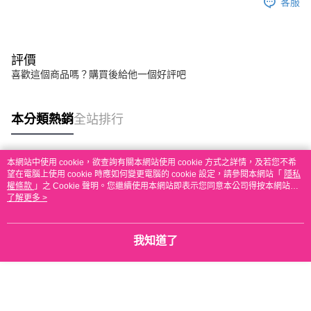
客服
評價
喜歡這個商品嗎？購買後給他一個好評吧
本分類熱銷
全站排行
本網站中使用 cookie，欲查詢有關本網站使用 cookie 方式之詳情，及若您不希
熱門標籤
望在電腦上使用 cookie 時應如何變更電腦的 cookie 設定，請參閱本網站「
隱私
權條款
」之 Cookie 聲明。您繼續使用本網站即表示您同意本公司得按本網站使
用條款之 Cookie 聲明使用 cookie。
了解更多 >
我知道了