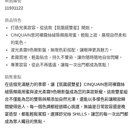
商品編號
超商取貨付款
11931122
LINE Pay
商品特色
Apple Pay
打造完美妝容，從這款【氛圍感雙星】開始。
CINQUAIN思珂裸霧絲絨唇頰兩用蜜，輕鬆上妝，展現自然柔和
街口支付
的氣色。
悠遊付
波光柔霧9色眼影盤，無限色彩搭配，讓眼神更具魅力。
柔霧質地，輕盈貼合，持久不暈染，讓你隨時隨地自信閃耀。
ATM付款
專業妝容，從此不再遙遠，讓每一次出門都成為焦點！
運送方式
銷售重點
全家取貨付款
在這個充滿魅力的季節，讓【氛圍感雙星】CINQUAIN思珂裸霧絲
每筆NT$85，滿NT$499(含以上)免運費
絨唇頰兩用蜜與波光柔霧9色眼影盤成為您的美妝新寵。這款雙星組
合不僅能為您的雙唇與頰添加自然光澤，還能以多樣色彩讓眼妝瞬
付款後全家取貨
間變得迷人。每一個色調都經過精心挑選，無論是日常妝容還是晚
每筆NT$85，滿NT$499(含以上)免運費
宴造型，都能輕鬆駕馭。選擇舒兒絲 SHILLS，讓您的每一次出門都
7-11取貨付款
成為眾人矚目的焦點。
每筆NT$85，滿NT$499(含以上)免運費