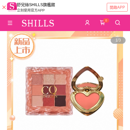
舒兒絲SHILLS旗艦館
開啟APP
立刻使用官方APP
0
1
/
3