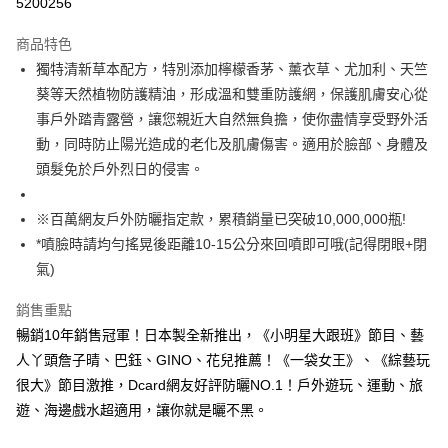
5200256
LINE Pay
商品特色
Apple Pay
獨特清新草本配方，特別添加檸檬香茅、薰衣草、尤加利、天竺
葵等天然植物防護精油，形成溫和雙重防護網，保護肌膚安心從
街口支付
事戶外踏青露營，讓您親近大自然無負擔，使你盡情享受野外活
悠遊付
動，同時防止陽光造成的老化及肌膚傷害。適用於臉部、身體及
頭髮免於戶外烈日的侵害。
ATM付款
※百萬網友戶外防曬指定款，累積銷量已突破10,000,000瓶!
運送方式
*噴臉時請均勻搖晃後距離10-15公分來回噴即可哦(記得閉眼+閉
全家取貨付款
氣)
每筆NT$85，滿NT$499(含以上)免運費
銷售重點
付款後全家取貨
暢銷10年銷售冠軍！日本製全新推出，《小明星大跟班》節目、藝
每筆NT$85，滿NT$499(含以上)免運費
人丫頭詹子晴、巴鈺、GINO、花兒推薦！《一袋女王》、《綜藝玩
7-11取貨付款
很大》節目激推，Dcard網友好評防曬NO.1！戶外遊玩、運動、旅
遊、海邊戲水超適用，讓你就是曬不黑。
每筆NT$85，滿NT$499(含以上)免運費