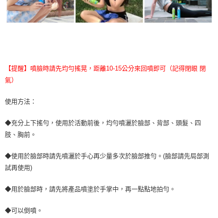
【提醒】噴臉時請先均勻搖晃，距離10-15公分來回噴即可（記得閉眼 閉
氣）
使用方法：
◆充分上下搖勻，使用於活動前後，均勻噴灑於臉部、背部、頭髮、四
肢、胸前。
◆使用於臉部時請先噴灑於手心再少量多次於臉部推勻。(臉部請先局部測
試再使用)
◆用於臉部時，請先將產品噴塗於手掌中，再一點點地拍勻。
◆可以倒噴。