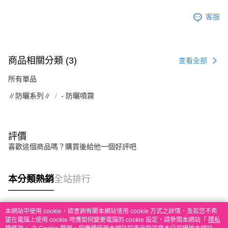
客服
商品相關分類 (3)
查看全部
所有單品
∥防曬系列∥
- 防曬噴霧
評價
喜歡這個商品嗎？購買後給他一個好評吧
本分類熱銷
全站排行
本網站中使用 cookie，欲查詢有關本網站使用 cookie 方式之詳情，及若您不希
熱門標籤
望在電腦上使用 cookie 時應如何變更電腦的 cookie 設定，請參閱本網站「
隱私