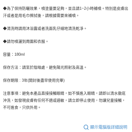
◆為了保持防曬效果，噴塗量要足夠，並且請1~2小時補噴。特別是皮膚出
汗或者是用毛巾擦拭後，請根據需要來補噴。
◆清洗時請用沐浴露或者洗面乳仔細地清洗乾凈。
◆請勿噴灑到周圍和衣服。
容量：180ml
保存方法：請至於陰暗處，避免陽光照射及高溫。
保存期限 : 3年(開封後盡早使用完畢)
注意事項：避免本產品直接接觸眼睛，如不慎進入眼睛，請即以清水徹底
沖洗，如發現皮膚有任何不適或過敏，請立即停止使用，勿讓兒童接觸，
不可進食，只供外用。
顯示電腦版詳細說明