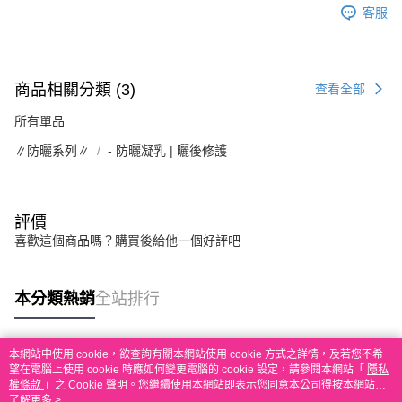
客服
商品相關分類 (3)
查看全部
所有單品
∥防曬系列∥
- 防曬凝乳 | 曬後修護
評價
喜歡這個商品嗎？購買後給他一個好評吧
本分類熱銷
全站排行
本網站中使用 cookie，欲查詢有關本網站使用 cookie 方式之詳情，及若您不希
熱門標籤
望在電腦上使用 cookie 時應如何變更電腦的 cookie 設定，請參閱本網站「
隱私
權條款
」之 Cookie 聲明。您繼續使用本網站即表示您同意本公司得按本網站使
用條款之 Cookie 聲明使用 cookie。
了解更多 >