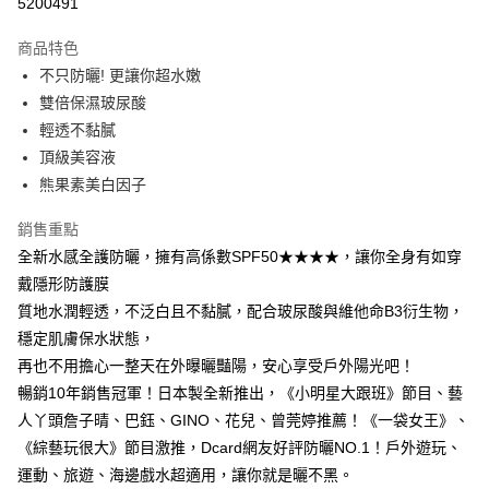
5200491
LINE Pay
商品特色
Apple Pay
不只防曬! 更讓你超水嫩
雙倍保濕玻尿酸
街口支付
輕透不黏膩
悠遊付
頂級美容液
熊果素美白因子
ATM付款
銷售重點
運送方式
全新水感全護防曬，擁有高係數SPF50★★★★，讓你全身有如穿
全家取貨付款
戴隱形防護膜
每筆NT$85，滿NT$499(含以上)免運費
質地水潤輕透，不泛白且不黏膩，配合玻尿酸與維他命B3衍生物，
穩定肌膚保水狀態，
付款後全家取貨
再也不用擔心一整天在外曝曬豔陽，安心享受戶外陽光吧！
每筆NT$85，滿NT$499(含以上)免運費
暢銷10年銷售冠軍！日本製全新推出，《小明星大跟班》節目、藝
7-11取貨付款
人丫頭詹子晴、巴鈺、GINO、花兒、曾莞婷推薦！《一袋女王》、
《綜藝玩很大》節目激推，Dcard網友好評防曬NO.1！戶外遊玩、
每筆NT$85，滿NT$499(含以上)免運費
運動、旅遊、海邊戲水超適用，讓你就是曬不黑。