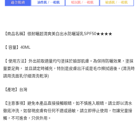
【商品名稱】很耐曬超清爽美白出水防曬凝乳SPF50★★★★
【 容量】40ML
【 使用方法】外出前取適量均勻塗抹於臉部肌膚。為保持防曬效果，塗抹
量要足夠， 並且請定時補充，特別是皮膚出汗或是毛巾擦拭過後。(清洗時
請用洗面乳仔細清洗乾淨)
【產地】台灣
【注意事項】避免本產品直接接觸眼睛，如不慎進入眼睛，請立即以清水
徹底沖洗，如發現皮膚有任何不適或過敏，請立即停止使用，勿讓兒童接
觸，不可進食，只供外用。