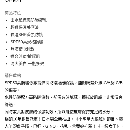
5200530
LINE Pay
商品特色
Apple Pay
出水超保濕防曬凝乳
輕透保濕美容液
街口支付
長達8HR香氛防護
悠遊付
SPF50高規格防曬
無酒精 0刺激
ATM付款
適合油痘/敏感肌
清爽美白 一瓶多效
運送方式
全家取貨付款
銷售重點
每筆NT$85，滿NT$499(含以上)免運費
SPF50高防曬係數提供高防曬隔離保護，能阻隔紫外線UVA及UVB
的傷害，
付款後全家取貨
水性防曬配方高防曬係數，卻沒有油膩感，擦拭於肌膚上非常清爽
每筆NT$85，滿NT$499(含以上)免運費
舒適，
7-11取貨付款
同時兼具對皮膚的保濕功效，所以能使皮膚保持充足的水分。
暢銷10年銷售冠軍！日本製全新推出，《小明星大跟班》節目、藝
每筆NT$85，滿NT$499(含以上)免運費
人丫頭詹子晴、巴鈺、GINO、花兒、曾莞婷推薦！《一袋女王》、