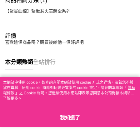
商品相關分類 (1)
【緊實曲線】緊緻惹火美體全系列
評價
喜歡這個商品嗎？購買後給他一個好評吧
本分類熱銷
全站排行
本網站中使用 cookie，欲查詢有關本網站使用 cookie 方式之詳情，及若您不希
熱門標籤
望在電腦上使用 cookie 時應如何變更電腦的 cookie 設定，請參閱本網站「
隱私
權條款
」之 Cookie 聲明。您繼續使用本網站即表示您同意本公司得按本網站使
用條款之 Cookie 聲明使用 cookie。
了解更多 >
我知道了