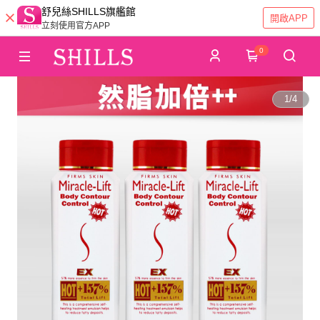
舒兒絲SHILLS旗艦館
開啟APP
立刻使用官方APP
0
1
/
4