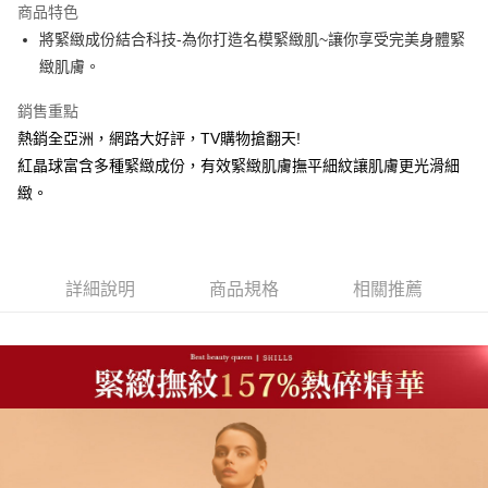
商品特色
Apple Pay
將緊緻成份結合科技-為你打造名模緊緻肌~讓你享受完美身體緊
緻肌膚。
街口支付
銷售重點
悠遊付
熱銷全亞洲，網路大好評，TV購物搶翻天!
ATM付款
紅晶球富含多種緊緻成份，有效緊緻肌膚撫平細紋讓肌膚更光滑細
緻。
運送方式
全家取貨付款
每筆NT$85，滿NT$499(含以上)免運費
詳細說明
商品規格
相關推薦
付款後全家取貨
每筆NT$85，滿NT$499(含以上)免運費
7-11取貨付款
每筆NT$85，滿NT$499(含以上)免運費
付款後7-11取貨
每筆NT$85，滿NT$499(含以上)免運費