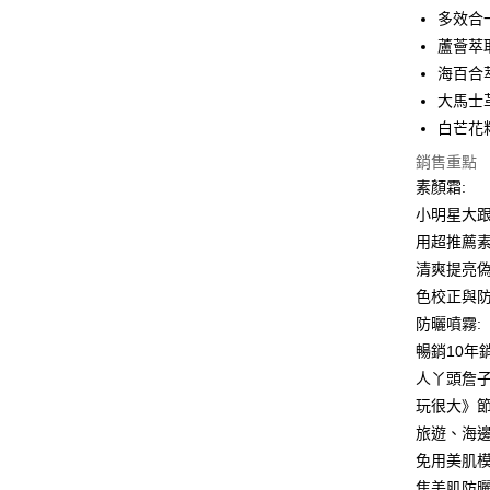
多效合
ATM付款
蘆薈萃
海百合
大馬士
運送方式
白芒花
全家取貨
銷售重點
每筆NT$8
素顏霜:
小明星大跟
付款後全
用超推薦
每筆NT$8
清爽提亮偽
7-11取貨
色校正與
每筆NT$8
防曬噴霧:
暢銷10
付款後7-1
人丫頭詹子
每筆NT$8
玩很大》節
宅配
旅遊、海
每筆NT$8
免用美肌
焦美肌防