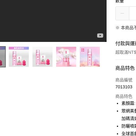
數量
※ 本商品
付款與運
超取滿NT$
付款方式
商品特色
信用卡一
商品編號
海灘女神偽素顏的秘密！
7013103
超商取貨
商品特色
LINE Pay
素顏霜:
眾網美
Apple Pay
加碼清
街口支付
防曬噴
全球首
悠遊付