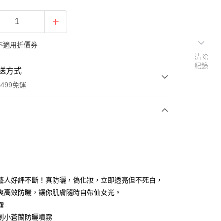
不適用折價券
清除
紀錄
送方式
499免運
次付款
付款
藝人好評不斷！真防曬，偽化妝，立即透亮但不死白，
爽高效防曬，讓你肌膚隨時自帶仙女光。
霧:
創小蒼蘭防曬噴霧