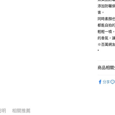
添加防曬係
害，
同時素顏
都能自拍
輕輕一噴
的香氣，
※百萬網友
*
商品相關分
所有商品
分享
說明
相關推薦