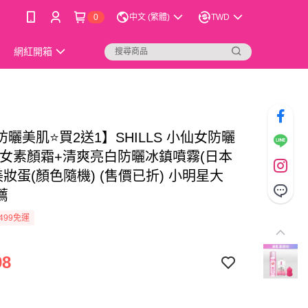
0
中文 (繁體)
TWD
網紅開箱
曬美肌⭐買2送1】SHILLS 小仙女防曬
仙女素顏霜+清爽亮白防曬冰鎮噴霧(日本
美妝蛋(顏色隨機) (售價已折) 小明星大
薦
499免運
98