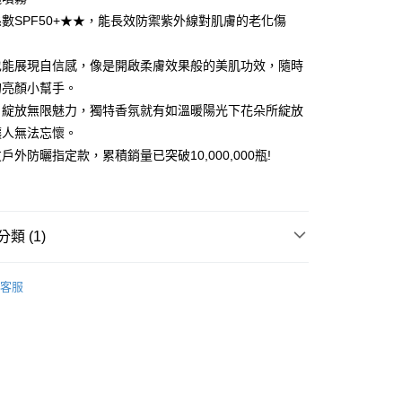
數SPF50+★★，能長效防禦紫外線對肌膚的老化傷
也能展現自信感，像是開啟柔膚效果般的美肌功效，隨時
的亮顏小幫手。
，綻放無限魅力，獨特香氛就有如溫暖陽光下花朵所綻放
讓人無法忘懷。
戶外防曬指定款，累積銷量已突破10,000,000瓶!
類 (1)
客服