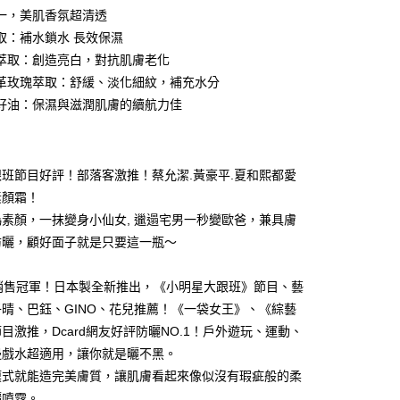
一，美肌香氛超清透
取：補水鎖水 長效保濕
萃取：創造亮白，對抗肌膚老化
革玫瑰萃取：舒緩、淡化細紋，補充水分
籽油：保濕與滋潤肌膚的續航力佳
付款
5，滿NT$499(含以上)免運費
班節目好評！部落客激推！蔡允潔.黃豪平.夏和熙都愛
家取貨
素顏霜！
5，滿NT$499(含以上)免運費
素顏，一抹變身小仙女, 邋遢宅男一秒變歐爸，兼具膚
付款
防曬，顧好面子就是只要這一瓶～
5，滿NT$499(含以上)免運費
年銷售冠軍！日本製全新推出，《小明星大跟班》節目、藝
1取貨
晴、巴鈺、GINO、花兒推薦！《一袋女王》、《綜藝
5，滿NT$499(含以上)免運費
目激推，Dcard網友好評防曬NO.1！戶外遊玩、運動、
邊戲水超適用，讓你就是曬不黑。
5，滿NT$499(含以上)免運費
模式就能造完美膚質，讓肌膚看起來像似沒有瑕疵般的柔
曬噴霧。