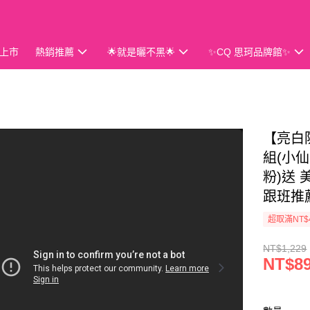
上市
熱銷推薦
🌟就是曬不黑🌟
✨CQ 思珂品牌館✨
會員獨享
【亮白防
組(小
粉)送 
跟班推
超取滿NT$
NT$1,229
NT$8