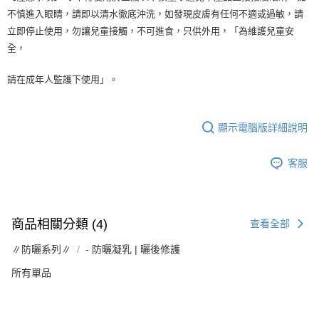
不慎進入眼睛，請即以清水徹底沖洗，如發現皮膚有任何不適或過敏，請
立即停止使用，勿讓兒童接觸，不可進食，只供外用，「為維護兒童安
全，
請在成年人監護下使用」。
顯示電腦版詳細說明
客服
商品相關分類 (4)
查看全部
∥防曬系列∥
- 防曬凝乳 | 曬後修護
所有單品