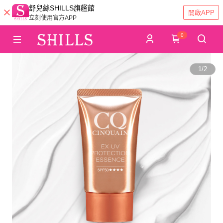
舒兒絲SHILLS旗艦館
開啟APP
立刻使用官方APP
0
1
/
2