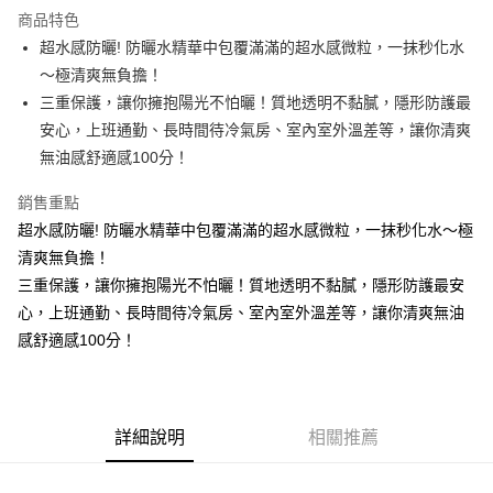
LINE Pay
商品特色
Apple Pay
超水感防曬! 防曬水精華中包覆滿滿的超水感微粒，一抹秒化水
～極清爽無負擔！
街口支付
三重保護，讓你擁抱陽光不怕曬！質地透明不黏膩，隱形防護最
悠遊付
安心，上班通勤、長時間待冷氣房、室內室外溫差等，讓你清爽
無油感舒適感100分！
ATM付款
銷售重點
運送方式
超水感防曬! 防曬水精華中包覆滿滿的超水感微粒，一抹秒化水～極
全家取貨付款
清爽無負擔！
每筆NT$85，滿NT$499(含以上)免運費
三重保護，讓你擁抱陽光不怕曬！質地透明不黏膩，隱形防護最安
心，上班通勤、長時間待冷氣房、室內室外溫差等，讓你清爽無油
付款後全家取貨
感舒適感100分！
每筆NT$85，滿NT$499(含以上)免運費
7-11取貨付款
每筆NT$85，滿NT$499(含以上)免運費
詳細說明
相關推薦
付款後7-11取貨