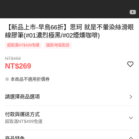
【新品上市-早鳥66折】思珂 就是不暈染絲滑眼
線膠筆(#01濃烈極黑/#02煙燻咖啡)
超取滿NT$499免運
國家/地區配送
NT$469
NT$269
※ 本商品不適用折價券
請選擇商品選項
付款與運送方式
超取滿NT$499免運
付款方式
商品特色