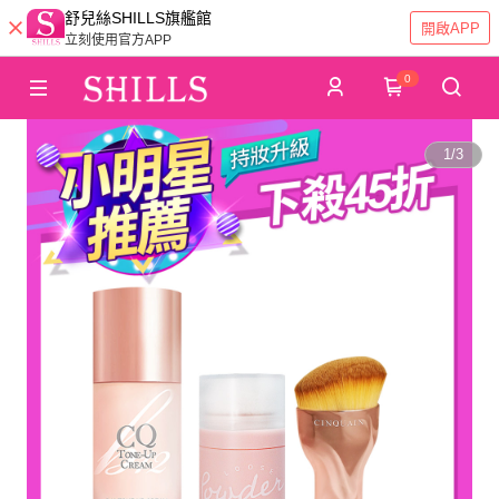
舒兒絲SHILLS旗艦館
開啟APP
立刻使用官方APP
0
1
/
3