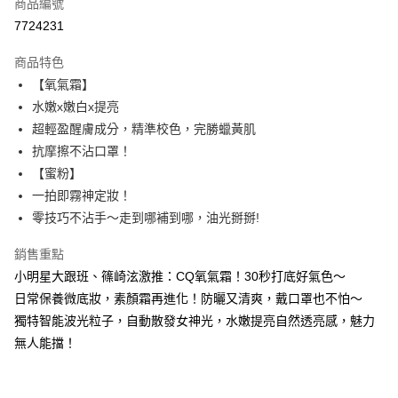
商品編號
超商取貨付款
7724231
LINE Pay
商品特色
Apple Pay
【氧氣霜】
水嫩x嫩白x提亮
街口支付
超輕盈醒膚成分，精準校色，完勝蠟黃肌
悠遊付
抗摩擦不沾口罩！
【蜜粉】
ATM付款
一拍即霧神定妝！
零技巧不沾手～走到哪補到哪，油光掰掰!
運送方式
全家取貨付款
銷售重點
每筆NT$85，滿NT$499(含以上)免運費
小明星大跟班、篠崎泫激推：CQ氧氣霜！30秒打底好氣色～
日常保養微底妝，素顏霜再進化！防曬又清爽，戴口罩也不怕～
付款後全家取貨
獨特智能波光粒子，自動散發女神光，水嫩提亮自然透亮感，魅力
每筆NT$85，滿NT$499(含以上)免運費
無人能擋！
7-11取貨付款
每筆NT$85，滿NT$499(含以上)免運費