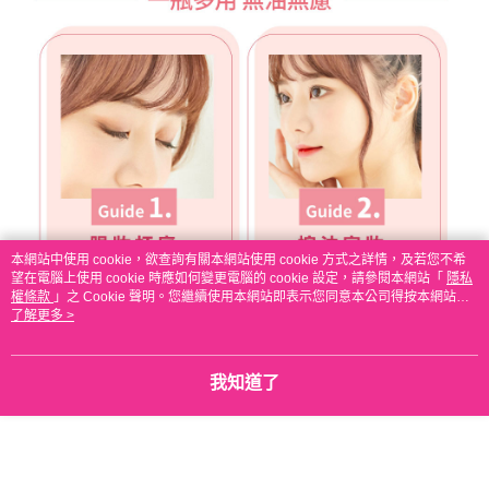
本網站中使用 cookie，欲查詢有關本網站使用 cookie 方式之詳情，及若您不希
望在電腦上使用 cookie 時應如何變更電腦的 cookie 設定，請參閱本網站「
隱私
權條款
」之 Cookie 聲明。您繼續使用本網站即表示您同意本公司得按本網站使
用條款之 Cookie 聲明使用 cookie。
了解更多 >
我知道了