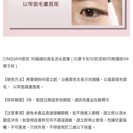
CINQUAIN思珂 3D極細仿真毛流水眉筆 ( 01摩卡灰/02奶茶棕/03焦糖棕/04
栗子棕 )
【使用方法】將筆頭斜45度立起，沿著眉毛生長方向描繪，以寬面填充眉
以窄面描畫眉尾。
毛，
【保存期限】3年，製造日期或有效期限，請詳見產品包裝標示
【注意事項】避免本產品直接接觸眼睛，如不慎進入眼睛，請立即以清水
徹底沖洗，如發現皮膚有任何不適或過敏，請立即停止使用，勿讓兒童接
觸，不可進食，只供外用，不得使用於三歲以下孩童。