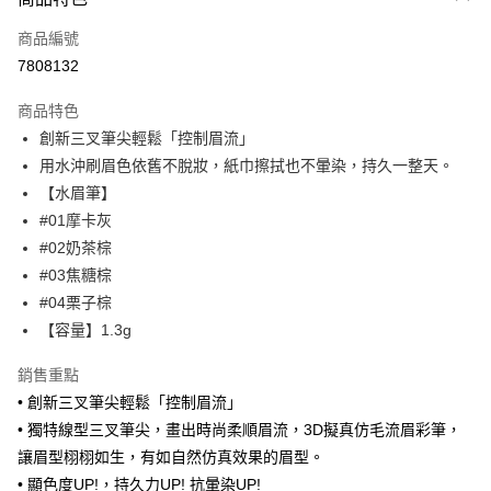
信用卡一次付款
商品編號
超商取貨付款
7808132
LINE Pay
商品特色
Apple Pay
創新三叉筆尖輕鬆「控制眉流」
用水沖刷眉色依舊不脫妝，紙巾擦拭也不暈染，持久一整天。
街口支付
【水眉筆】
悠遊付
#01摩卡灰
#02奶茶棕
ATM付款
#03焦糖棕
#04栗子棕
運送方式
【容量】1.3g
全家取貨付款
每筆NT$85，滿NT$499(含以上)免運費
銷售重點
• 創新三叉筆尖輕鬆「控制眉流」
付款後全家取貨
• 獨特線型三叉筆尖，畫出時尚柔順眉流，3D擬真仿毛流眉彩筆，
每筆NT$85，滿NT$499(含以上)免運費
讓眉型栩栩如生，有如自然仿真效果的眉型。
7-11取貨付款
• 顯色度UP!，持久力UP! 抗暈染UP!