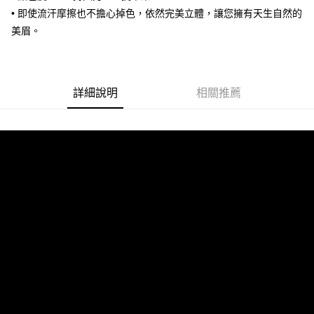
• 即使流汗摩擦也不擔心掉色，依然完美立體，讓您擁有天生自然的
每筆NT$85，滿NT$499(含以上)免運費
美眉。
付款後7-11取貨
每筆NT$85，滿NT$499(含以上)免運費
宅配
詳細說明
相關推薦
每筆NT$85，滿NT$499(含以上)免運費
國家/地區配送
查看運費