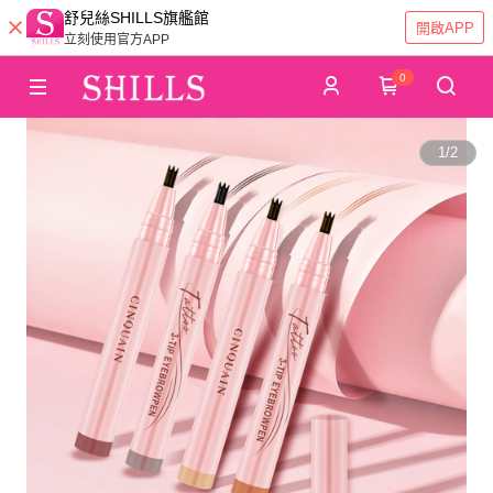
舒兒絲SHILLS旗艦館
開啟APP
立刻使用官方APP
0
1
/
2