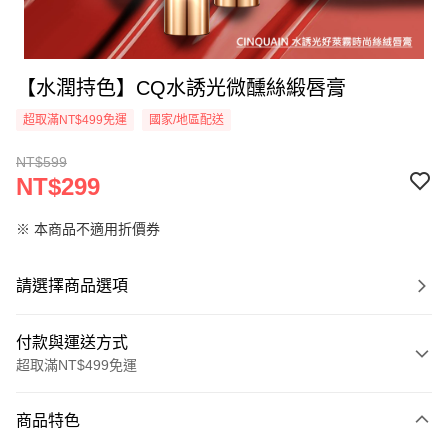
【水潤持色】CQ水誘光微醺絲緞唇膏
超取滿NT$499免運
國家/地區配送
NT$599
NT$299
※ 本商品不適用折價券
請選擇商品選項
付款與運送方式
超取滿NT$499免運
付款方式
商品特色
信用卡一次付款