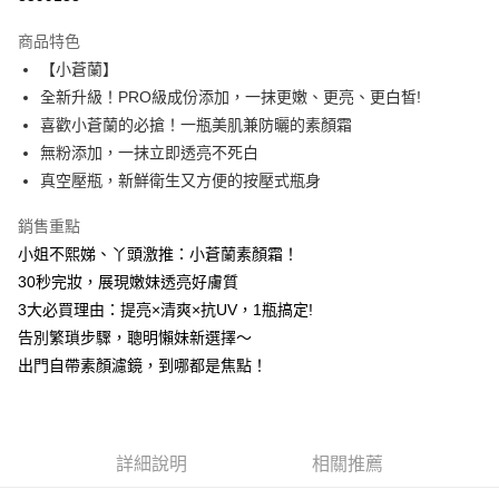
LINE Pay
商品特色
Apple Pay
【小蒼蘭】
全新升級！PRO級成份添加，一抹更嫩、更亮、更白皙!
街口支付
喜歡小蒼蘭的必搶！一瓶美肌兼防曬的素顏霜
悠遊付
無粉添加，一抹立即透亮不死白
真空壓瓶，新鮮衛生又方便的按壓式瓶身
ATM付款
銷售重點
運送方式
小姐不熙娣、丫頭激推：小蒼蘭素顏霜！
全家取貨付款
30秒完妝，展現嫩妹透亮好膚質
每筆NT$85，滿NT$499(含以上)免運費
3大必買理由：提亮×清爽×抗UV，1瓶搞定!
告別繁瑣步驟，聰明懶妹新選擇～
付款後全家取貨
出門自帶素顏濾鏡，到哪都是焦點！
每筆NT$85，滿NT$499(含以上)免運費
7-11取貨付款
每筆NT$85，滿NT$499(含以上)免運費
詳細說明
相關推薦
付款後7-11取貨