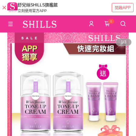
舒兒絲SHILLS旗艦館
開啟APP
立刻使用官方APP
0
1
/
3