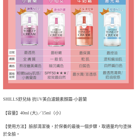
SHILLS舒兒絲 抗UV美白濾鏡素顏霜-小蒼蘭
【容量】40ml (大)／15ml（小）
【使用方法】臉部清潔後，於保養的最後一個步驟，取適量均勻塗抹
於全臉。