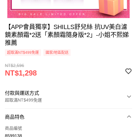
【APP會員獨享】SHILLS舒兒絲 抗UV美白濾
鏡素顏霜*2送「素顏霜隨身版*2」-小姐不熙娣
推薦
超取滿NT$499免運
國家/地區配送
NT$2,596
NT$1,298
付款與運送方式
超取滿NT$499免運
付款方式
商品特色
信用卡一次付款
商品編號
超商取貨付款
8599138