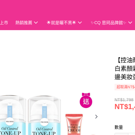
上市
熱銷推薦
🌟就是曬不黑🌟
✨CQ 思珂品牌館✨
會員獨享
【控油耐
白素顏
邊美妝
超取滿NT$
NT$1,798
NT$1,
數量