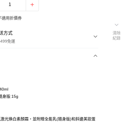
不適用折價券
送方式
清除
紀錄
499免運
次付款
付款
40ml
身版:15g
激光煥白素顏霜，並附贈全能乳(隨身版)和斜邊美妝蛋