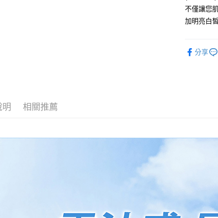
ATM付款
不僅讓您
加明亮白
運送方式
分享
全家取貨
每筆NT$8
付款後全
每筆NT$8
說明
相關推薦
7-11取貨
每筆NT$8
付款後7-1
每筆NT$8
宅配
每筆NT$8
國家/地區