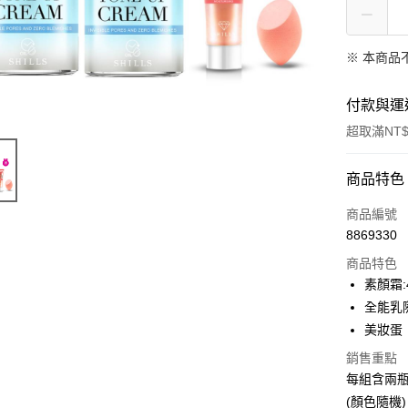
※ 本商品
付款與運
超取滿NT$
付款方式
商品特色
信用卡一
商品編號
8869330
超商取貨
商品特色
LINE Pay
素顏霜:
全能乳隨
Apple Pay
美妝蛋
街口支付
銷售重點
每組含兩瓶
悠遊付
(顏色隨機)