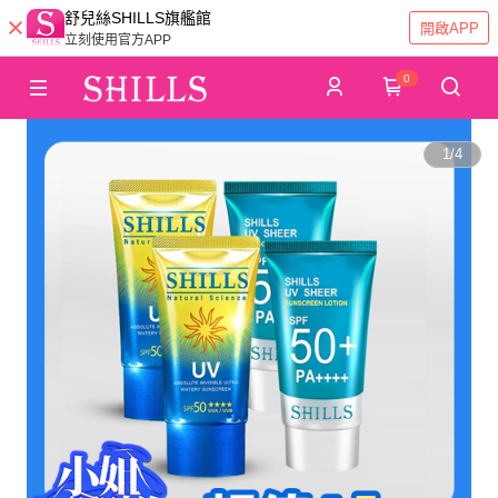
舒兒絲SHILLS旗艦館
開啟APP
立刻使用官方APP
0
1
/
4