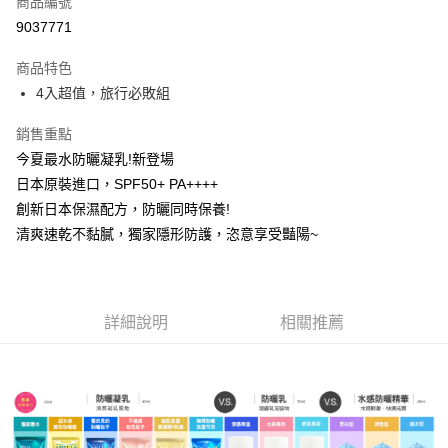
商品編號
超商取貨付款
9037771
LINE Pay
商品特色
Apple Pay
4入超值，旅行必敗組
街口支付
銷售重點
今夏最水防曬凝乳!新登場
悠遊付
日本原裝進口，SPF50+ PA++++
ATM付款
創新日本保濕配方，防曬同時保養!
清爽速乾不黏膩，獨家隱形防護，恣意享受豔陽~
運送方式
全家取貨付款
每筆NT$85，滿NT$499(含以上)免運費
詳細說明
相關推薦
付款後全家取貨
每筆NT$85，滿NT$499(含以上)免運費
7-11取貨付款
每筆NT$85，滿NT$499(含以上)免運費