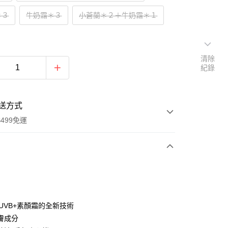
＊３
牛奶霜＊３
小蒼蘭＊２＋牛奶霜＊１
清除
紀錄
送方式
499免運
次付款
付款
/UVB+素顏霜的全新技術
膚成分