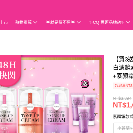
上市
熱銷推薦
🌟就是曬不黑🌟
✨CQ 思珂品牌館✨
會員獨享
【買3送
白濾鏡素
+素顏霜
超取滿NT$
NT$3,894
NT$1,
素顏霜款
小蒼蘭＊