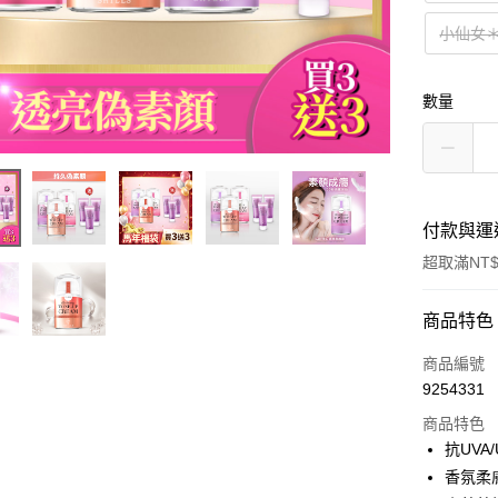
小仙女
數量
付款與運
超取滿NT$
付款方式
商品特色
信用卡一
商品編號
9254331
超商取貨
商品特色
LINE Pay
抗UVA
香氛柔
Apple Pay