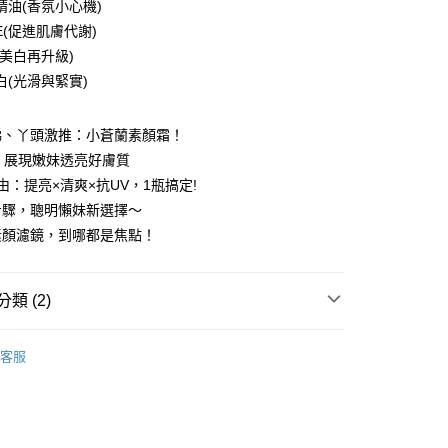
精油(香氛小心機)
E(促進肌膚代謝)
(美白再升級)
白(光滑與緊實)
娣、丫頭激推：小蒼蘭素顏霜！
，展現嫩妹透亮好膚質
由：提亮×清爽×抗UV，1瓶搞定!
付款
步驟，聰明懶妹新選擇～
5，滿NT$499(含以上)免運費
素顏濾鏡，到哪都是焦點！
家取貨
5，滿NT$499(含以上)免運費
類 (2)
付款
5，滿NT$499(含以上)免運費
客服
妝∥
- 隔離霜｜素顏霜
1取貨
5，滿NT$499(含以上)免運費