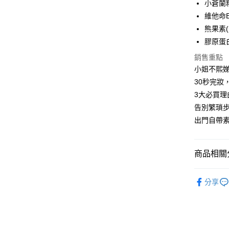
小蒼蘭
街口支付
維他命
熊果素
悠遊付
膠原蛋
ATM付款
銷售重點
小姐不熙
30秒完妝
運送方式
3大必買理
全家取貨
告別繁瑣
每筆NT$8
出門自帶
付款後全
每筆NT$8
商品相關分
7-11取貨
所有商品
每筆NT$8
分享
∥時尚彩
付款後7-1
每筆NT$8