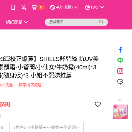
0
中文 (繁體)
TWD
網紅開箱
3💥校正蠟黃】SHILLS舒兒絲 抗UV美
顏霜-小蒼蘭/小仙女/牛奶霜(40ml)*3
(隨身版)*3-小姐不熙娣推薦
499免運
國家/地區配送
698
式
3
3色各1（小蒼蘭＋小仙女＋牛奶霜）