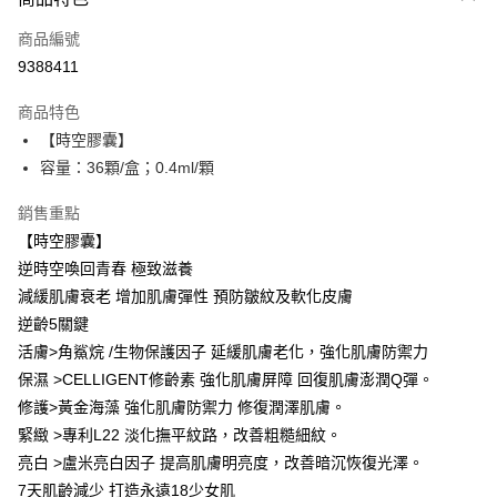
信用卡一次付款
商品編號
超商取貨付款
9388411
LINE Pay
商品特色
Apple Pay
【時空膠囊】
容量：36顆/盒；0.4ml/顆
街口支付
銷售重點
悠遊付
【時空膠囊】
ATM付款
逆時空喚回青春 極致滋養
減緩肌膚衰老 增加肌膚彈性 預防皺紋及軟化皮膚
運送方式
逆齡5關鍵
全家取貨付款
活膚>角鯊烷 /生物保護因子 延緩肌膚老化，強化肌膚防禦力
每筆NT$85，滿NT$499(含以上)免運費
保濕 >CELLIGENT修齡素 強化肌膚屏障 回復肌膚澎潤Q彈。
修護>黃金海藻 強化肌膚防禦力 修復潤澤肌膚。
付款後全家取貨
緊緻 >專利L22 淡化撫平紋路，改善粗糙細紋。
每筆NT$85，滿NT$499(含以上)免運費
亮白 >盧米亮白因子 提高肌膚明亮度，改善暗沉恢復光澤。
7-11取貨付款
7天肌齡減少 打造永遠18少女肌