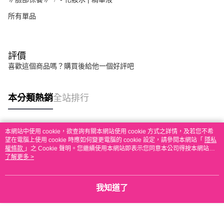
所有單品
評價
喜歡這個商品嗎？購買後給他一個好評吧
本分類熱銷
全站排行
本網站中使用 cookie，欲查詢有關本網站使用 cookie 方式之詳情，及若您不希
熱門標籤
望在電腦上使用 cookie 時應如何變更電腦的 cookie 設定，請參閱本網站「
隱私
權條款
」之 Cookie 聲明。您繼續使用本網站即表示您同意本公司得按本網站使
用條款之 Cookie 聲明使用 cookie。
了解更多 >
我知道了