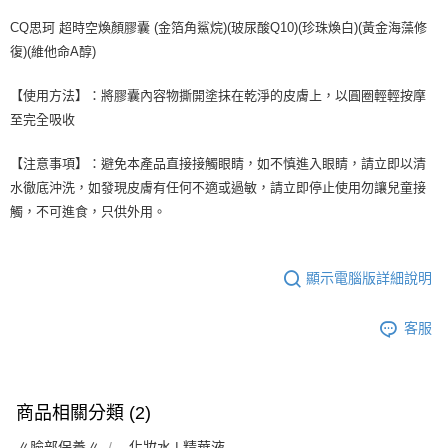
CQ思珂 超時空煥顏膠囊 (金箔角鯊烷)(玻尿酸Q10)(珍珠煥白)(黃金海藻修
復)(維他命A醇)
【使用方法】：將膠囊內容物撕開塗抹在乾淨的皮膚上，以圓圈輕輕按摩
至完全吸收
【注意事項】：避免本產品直接接觸眼睛，如不慎進入眼睛，請立即以清
水徹底沖洗，如發現皮膚有任何不適或過敏，請立即停止使用勿讓兒童接
觸，不可進食，只供外用。
顯示電腦版詳細說明
客服
商品相關分類 (2)
∥臉部保養∥
- 化妝水 | 精華液