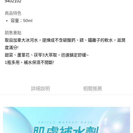
9402102
LINE Pay
商品特色
Apple Pay
容量：50ml
街口支付
銷售重點
取自加拿大冰河水，提煉成不含碳酸鈣、鎂、鐵離子的軟水，滋潤
悠遊付
度滿分!
ATM付款
甜菜、蘆葦花、茯苓3大萃取，迅速鎮定舒緩~
1瓶多用，補水保濕不間斷!
運送方式
全家取貨付款
每筆NT$85，滿NT$499(含以上)免運費
詳細說明
相關推薦
付款後全家取貨
每筆NT$85，滿NT$499(含以上)免運費
7-11取貨付款
每筆NT$85，滿NT$499(含以上)免運費