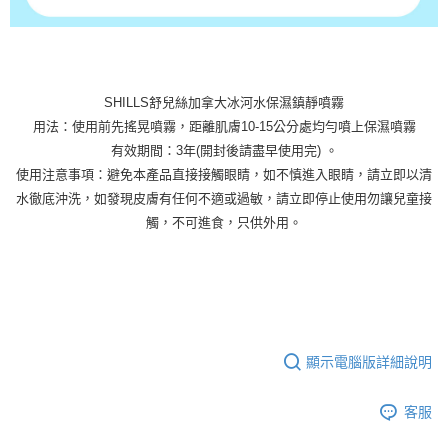
SHILLS舒兒絲加拿大冰河水保濕鎮靜噴霧
用法：使用前先搖晃噴霧，距離肌膚10-15公分處均勻噴上保濕噴霧
有效期間：3年(開封後請盡早使用完) 。
使用注意事項：避免本產品直接接觸眼睛，如不慎進入眼睛，請立即以清
水徹底沖洗，如發現皮膚有任何不適或過敏，請立即停止使用勿讓兒童接
觸，不可進食，只供外用。
顯示電腦版詳細說明
客服