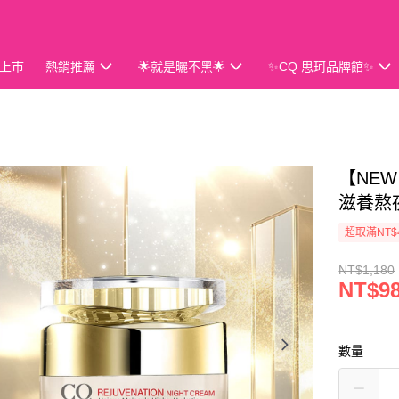
上市
熱銷推薦
🌟就是曬不黑🌟
✨CQ 思珂品牌館✨
會員獨享
【NE
滋養熬
超取滿NT$
NT$1,180
NT$9
數量