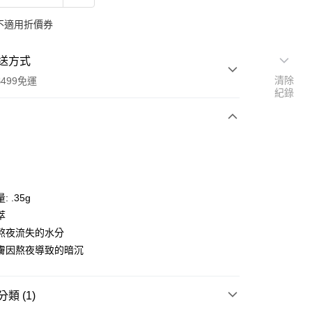
不適用折價券
送方式
清除
499免運
紀錄
次付款
付款
 .35g
萃
熬夜流失的水分
膚因熬夜導致的暗沉
類 (1)