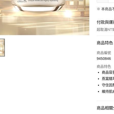
※ 本商品
付款與運
超取滿NT$
付款方式
商品特色
信用卡一
商品編號
9450846
超商取貨
商品特色
LINE Pay
商品容量:
燕窩精
Apple Pay
守住因
街口支付
維持肌
悠遊付
商品相關分
ATM付款