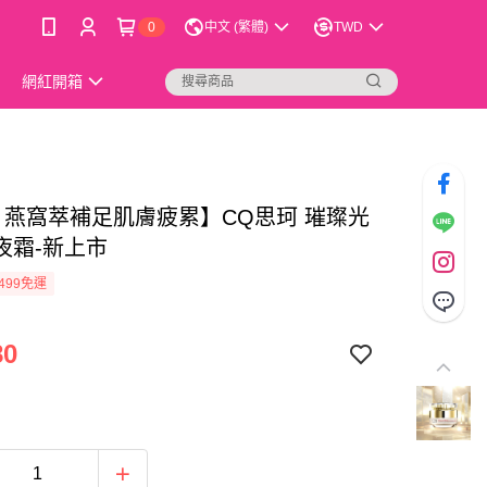
0
中文 (繁體)
TWD
網紅開箱
W 燕窩萃補足肌膚疲累】CQ思珂 璀璨光
夜霜-新上市
499免運
80