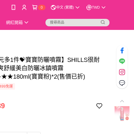
0
中文 (繁體)
TWD
網紅開箱
元多1件💝寶寶防曬噴霧】SHILLS很耐
爽舒緩美白防曬冰鎮噴霧
0+★★180ml(寶寶粉)*2(售價已折)
499免運
39