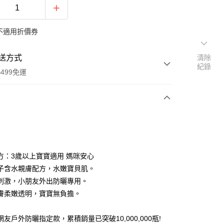
不適用折價券
送方式
清除
紀錄
499免運
次付款
付款
方：3歲以上寶寶適用 媽咪安心
子含水親膚配方，水嫩寶貝肌。
刺激，小朋友外出防曬專用。
膚柔嫩透明，寶寶無負擔。
友戶外防曬指定款，累積銷量已突破10,000,000瓶!