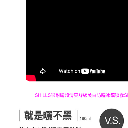
SHILLS很耐曬超清爽舒緩美白防曬冰鎮噴霧SPF5