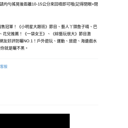
時請均勻搖晃後距離10-15公分來回噴即可哦(記得閉眼+閉
年銷售冠軍！《小明星大跟班》節目、藝人丫頭詹子晴、巴
付款
O、花兒推薦！《一袋女王》、《綜藝玩很大》節目激
5，滿NT$499(含以上)免運費
rd網友好評防曬NO.1！戶外遊玩、運動、旅遊、海邊戲水
讓你就是曬不黑。
家取貨
5，滿NT$499(含以上)免運費
客服
付款
5，滿NT$499(含以上)免運費
1取貨
5，滿NT$499(含以上)免運費
5，滿NT$499(含以上)免運費