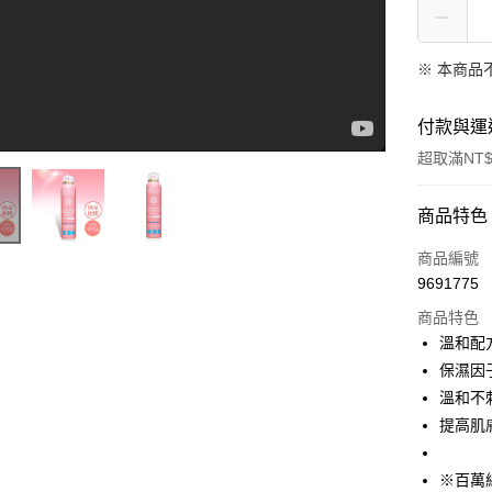
※ 本商品
付款與運
超取滿NT$
付款方式
商品特色
信用卡一
商品編號
9691775
超商取貨
【SHILLS舒兒絲】夏天就是要用很耐曬☀️360度無死角阻隔紫外線💖不管是倒著噴、側著噴都ok❗
商品特色
LINE Pay
溫和配
保濕因
Apple Pay
溫和不
街口支付
提高肌
悠遊付
※百萬網