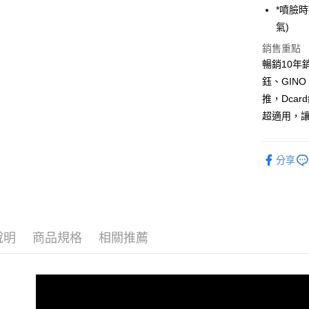
ATM付款
*噴臉
氣)
銷售重點
運送方式
暢銷10
全家取貨
鈺、GIN
每筆NT$8
推，Dca
超適用，
付款後全
每筆NT$8
分享
7-11取貨
每筆NT$8
付款後7-1
每筆NT$8
說明
商品規格
相關推薦
宅配
每筆NT$8