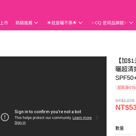
上市
熱銷推薦
🌟就是曬不黑🌟
✨CQ 思珂品牌館✨
會員獨享
【加$1
曬超清
SPF5
超取滿NT$
NT$1,078
NT$5
數量