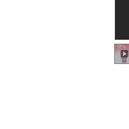
0:00
/
0:54