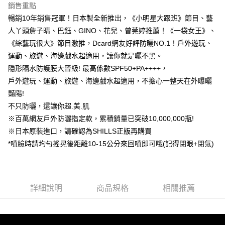
銷售重點
付款後7-11取貨
暢銷10年銷售冠軍！日本製全新推出，《小明星大跟班》節目、藝
每筆NT$85，滿NT$499(含以上)免運費
人丫頭詹子晴、巴鈺、GINO、花兒、曾莞婷推薦！《一袋女王》、
《綜藝玩很大》節目激推，Dcard網友好評防曬NO.1！戶外遊玩、
宅配
運動、旅遊、海邊戲水超適用，讓你就是曬不黑。
每筆NT$85，滿NT$499(含以上)免運費
隱形隔水防護膜大晉級! 最高係數SPF50+PA++++，
戶外遊玩、運動、旅遊、海邊戲水超適用，不擔心一整天在外曝曬
豔陽!
不只防曬，還讓你超.美.肌
※百萬網友戶外防曬指定款，累積銷量已突破10,000,000瓶!
※日本原裝進口，請確認為SHILLS正版再購買
*噴臉時請均勻搖晃後距離10-15公分來回噴即可哦(記得閉眼+閉氣)
詳細說明
商品規格
相關推薦