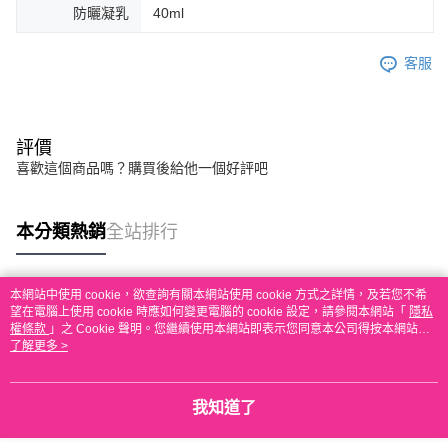
防曬凝乳
40ml
客服
評價
喜歡這個商品嗎？購買後給他一個好評吧
本分類熱銷
全站排行
本網站中使用 cookie，欲查詢有關本網站使用 cookie 方式之詳情，及若您不希
熱門標籤
望在電腦上使用 cookie 時應如何變更電腦的 cookie 設定，請參閱本網站「
隱私
權條款
」之 Cookie 聲明。您繼續使用本網站即表示您同意本公司得按本網站使
用條款之 Cookie 聲明使用 cookie。
了解更多 >
我知道了