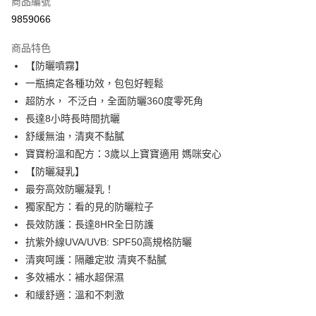
商品編號
超商取貨付款
9859066
LINE Pay
商品特色
Apple Pay
【防曬噴霧】
一瓶搞定各種功效，包包好輕鬆
街口支付
超防水， 不泛白，全面防曬360度零死角
悠遊付
長達8小時長時間抗曬
舒緩無油，清爽不黏膩
ATM付款
寶寶粉溫和配方：3歲以上寶寶適用 媽咪安心
【防曬凝乳】
運送方式
最夯高效防曬凝乳！
全家取貨付款
獨家配方：看的見的防曬粒子
每筆NT$85，滿NT$499(含以上)免運費
長效防護：長達8HR全日防護
抗紫外線UVA/UVB: SPF50高規格防曬
付款後全家取貨
清爽呵護：隔離定妝 清爽不黏膩
每筆NT$85，滿NT$499(含以上)免運費
多效補水：補水超保濕
7-11取貨付款
和緩舒適：溫和不刺激
每筆NT$85，滿NT$499(含以上)免運費