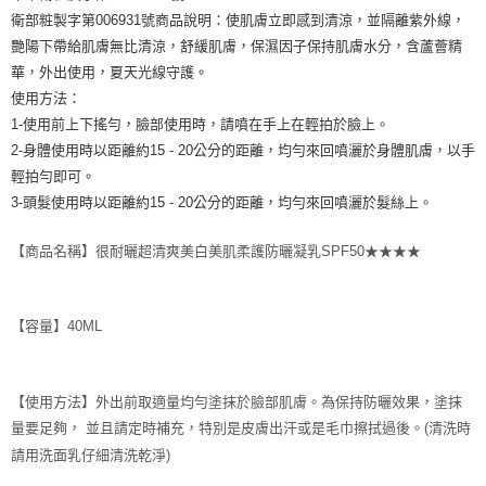
衛部粧製字第006931號商品說明：使肌膚立即感到清涼，並隔離紫外線，
艷陽下帶給肌膚無比清涼，舒緩肌膚，保濕因子保持肌膚水分，含蘆薈精
華，外出使用，夏天光線守護。
使用方法：
1-使用前上下搖勻，臉部使用時，請噴在手上在輕拍於臉上。
2-身體使用時以距離約15 - 20公分的距離，均勻來回噴灑於身體肌膚，以手
輕拍勻即可。
3-頭髮使用時以距離約15 - 20公分的距離，均勻來回噴灑於髮絲上。
【商品名稱】很耐曬超清爽美白美肌柔護防曬凝乳SPF50★★★★
【容量】40ML
【使用方法】外出前取適量均勻塗抹於臉部肌膚。為保持防曬效果，塗抹
量要足夠， 並且請定時補充，特別是皮膚出汗或是毛巾擦拭過後。(清洗時
請用洗面乳仔細清洗乾淨)