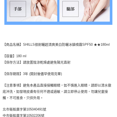
【商品名稱】SHILLS很耐曬超清爽美白防曬冰鎮噴霧SPF50 ★★180ml
【容量】180 ml
【保存方法】請放置陰涼乾燥處避免陽光直射
【保存期限】3年 (開封後儘早使用完畢)
【注意事項】避免本產品直接接觸眼睛，如不慎進入眼睛，請即以清水徹
底沖洗，如發現皮膚有任何不適或過敏，請立即停止使用，勿讓兒童接
觸，不可進食，只供外用。
北市衛粧廣字第105040491號
中市衛粧廣字第10502206號