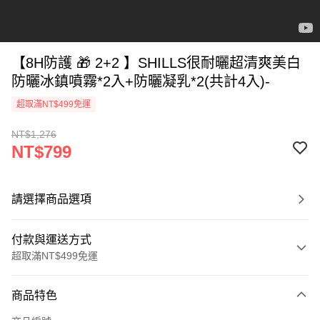
【8H防護 🎁 2+2 】SHILLS很耐曬超清爽美白
防曬冰鎮噴霧*2入+防曬凝乳*2(共計4入)-
超取滿NT$499免運
NT$1,276
NT$799
請選擇商品選項
付款與運送方式
超取滿NT$499免運
付款方式
商品特色
信用卡一次付款