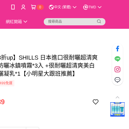
0
中文 (繁體)
TWD
網紅開箱
折up】SHILLS 日本進口很耐曬超清爽
防曬冰鎮噴霧*3入 +很耐曬超清爽美白
曬凝乳*1【小明星大跟班推薦】
499免運
89