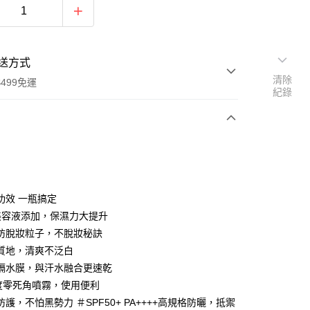
送方式
清除
499免運
紀錄
次付款
付款
功效 一瓶搞定
美容液添加，保濕力大提升
防脫妝粒子，不脫妝秘訣
質地，清爽不泛白
隔水膜，與汗水融合更速乾
0度零死角噴霧，使用便利
護，不怕黑勢力 ＃SPF50+ PA++++高規格防曬，抵禦