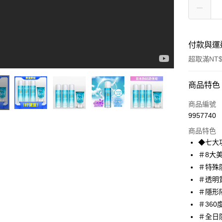
付款與運
超取滿NT$
付款方式
商品特色
信用卡一
商品編號
9957740
超商取貨
商品特色
LINE Pay
◆七大
＃8大
Apple Pay
＃特殊
街口支付
＃透明
＃隱形
悠遊付
＃36
ATM付款
＃全日防