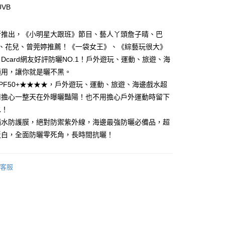
UVB
新推出，《小明星大跟班》節目、藝人丫頭詹子晴、巴
付款
O、花兒、曾莞婷推薦！《一袋女王》、《綜藝玩很大》
5，滿NT$499(含以上)免運費
Dcard網友好評防曬NO.1！戶外遊玩、運動、旅遊、海
適用，讓你就是曬不黑。
家取貨
PF50+★★★★，戶外遊玩、運動、旅遊、海邊戲水超
5，滿NT$499(含以上)免運費
用擔心一整天在外曝曬豔陽！也不用擔心戶外運動時留下
付款
水！
5，滿NT$499(含以上)免運費
隔水防護膜，絕對防禦紫外線，海邊最強防曬必備品，超
泛白，全面防曬零死角，長時間抗曬！
1取貨
5，滿NT$499(含以上)免運費
客服
5，滿NT$499(含以上)免運費