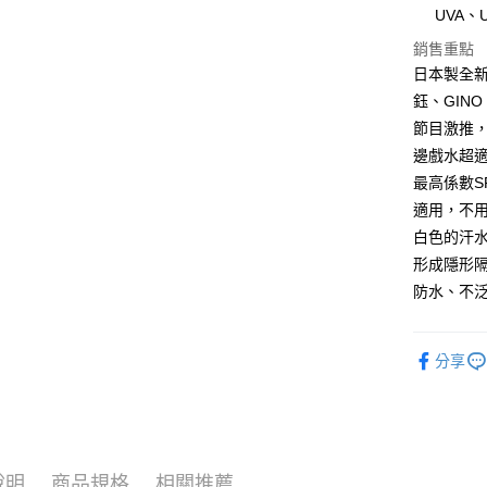
UVA、
銷售重點
運送方式
日本製全
全家取貨
鈺、GIN
每筆NT$8
節目激推，
邊戲水超
付款後全
最高係數S
每筆NT$8
適用，不
7-11取貨
白色的汗
每筆NT$8
形成隱形
防水、不
付款後7-1
每筆NT$8
分享
宅配
每筆NT$8
說明
商品規格
相關推薦