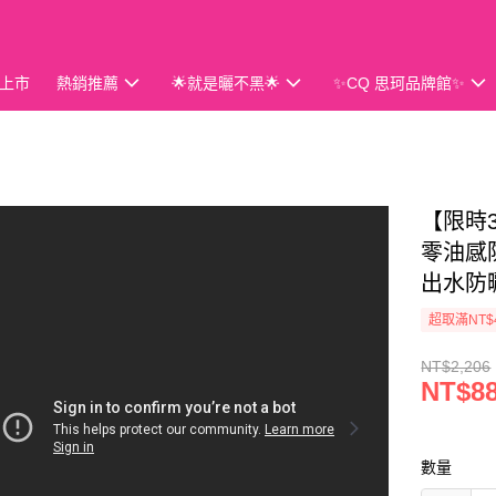
上市
熱銷推薦
🌟就是曬不黑🌟
✨CQ 思珂品牌館✨
會員獨享
【限時3
零油感
出水防
超取滿NT$
NT$2,206
NT$8
數量