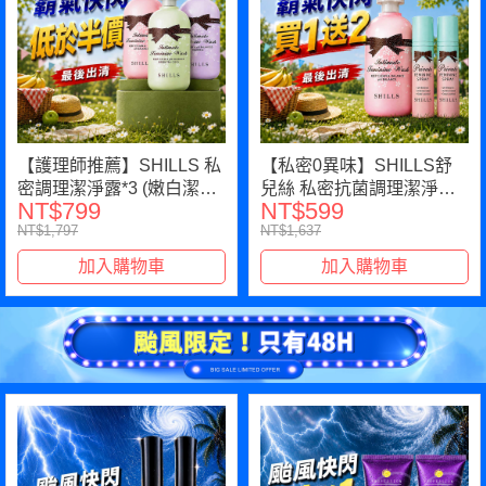
【護理師推薦】SHILLS 私
【私密0異味】SHILLS舒
密調理潔淨露*3 (嫩白潔淨
兒絲 私密抗菌調理潔淨露
NT$799
NT$599
露/沁涼潔淨露/蔓越莓潔淨
(任選)*1+送 私密清新沁涼
NT$1,797
NT$1,637
露)可選
抗菌噴霧*2
加入購物車
加入購物車