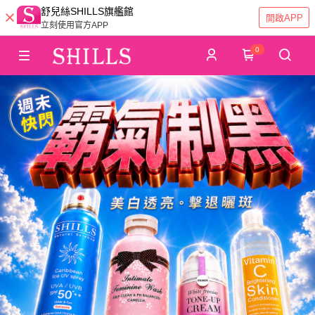
舒兒絲SHILLS旗艦館
開啟APP
立刻使用官方APP
0