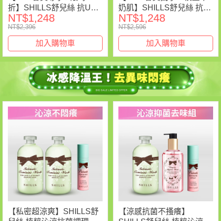
折】SHILLS舒兒絲 抗UV
奶肌】SHILLS舒兒絲 抗
NT$1,248
NT$1,248
美白濾鏡素顏霜*2 (小蒼蘭/
UV美白濾鏡素顏霜*2(小蒼
NT$2,396
NT$2,596
小仙女/牛奶霜 )任選+送蜜
蘭/牛奶霜) 送「小牛奶
粉(隨機)*1+美妝蛋（隨
(15ml)*2」小明星大跟班推
加入購物車
加入購物車
機）*1 (售價已折)
薦
【私密超涼爽】SHILLS舒
【涼感抗菌不搔癢】