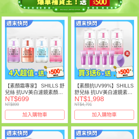
【素顏霜專家】 SHILLS 舒
【素顏抗UV99%】SHILLS
兒絲 抗UV美白濾鏡素顏霜
舒兒絲 抗UV美白濾鏡素顏
NT$699
NT$1,998
(小蒼蘭/小仙女/牛奶霜/激
霜(40ml)任選*3 送 素顏霜
NT$899
NT$4,791
光霜)-(單入$699/自選四入
(隨身版)*5+美妝蛋(隨機)*1-
享優惠價$1980)
小姐不熙娣推薦
加入購物車
加入購物車