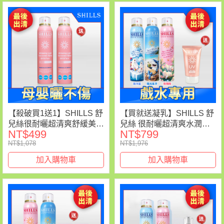
【殺破買1送1】SHILLS 舒
【買就送凝乳】SHILLS 舒
兒絲很耐曬超清爽舒緩美白
兒絲 很耐曬超清爽水潤高
NT$499
NT$799
防曬冰鎮噴霧(寶寶粉)(3歲
效防曬噴霧
NT$1,078
NT$1,976
以上 寶寶放心)*2
SPF50+★★★★(180ml) 3
入 送「美肌防曬乳*1」
加入購物車
加入購物車