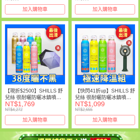
加入購物車
加入購物車
【現折$2500】SHILLS 舒
【快閃41折up】SHILLS 舒
兒絲 很耐曬防曬冰鎮噴霧7
兒絲 很耐曬防曬冰鎮噴霧4
NT$1,769
NT$1,099
入(任選)送「抗UV遮陽傘
入(任選)送「手持電風*1(隨
NT$4,272
NT$2,655
(隨機)」（共8件）
機款)」-小明星大跟班推薦
加入購物車
加入購物車