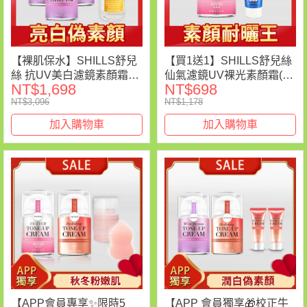
【裸肌保水】SHILLS舒兒
【買1送1】SHILLS舒兒絲
絲 抗UV美白濾鏡素顏霜
仙氣濾鏡UV裸光素顏霜(小
NT$1,698
NT$698
*3+維他命C化妝水*1
仙女)*1＋防曬凝乳(隨身
NT$3,096
NT$1,178
版)*1
加入購物車
加入購物車
【APP會員專享✨限時5
【APP 會員獨享🎁校正牛