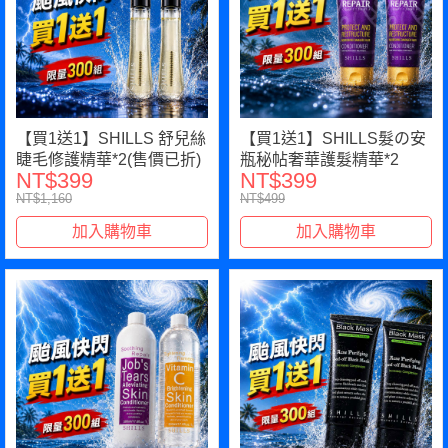
【買1送1】SHILLS 舒兒絲
【買1送1】SHILLS髮の安
睫毛修護精華*2(售價已折)
瓶秘帖奢華護髮精華*2
NT$399
NT$399
NT$1,160
NT$499
加入購物車
加入購物車