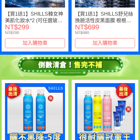
【買1送1】SHILLS韓女神
【買1送1】SHILLS舒兒絲
美肌化妝水*2 (可任選玻尿
挽臉活性炭黑面膜 根根拔
NT$299
NT$699
酸/維他命C/薏仁)
起2入(售價已折)
NT$799
NT$980
加入購物車
加入購物車