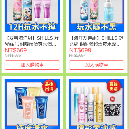
【友善海洋組】SHILLS 舒
【海洋友善組】SHILLS 舒
兒絲 很耐曬超清爽水潤高
兒絲 很耐曬超清爽水潤高
NT$669
NT$699
效防曬噴霧
效防曬噴霧
NT$1,876
NT$1,697
SPF50+★★★★(180ml) 2
SPF50+★★★★(180ml) 2
入任選 送「小蒼蘭素顏霜
入任選 送「加拿大冰河水
加入購物車
加入購物車
(隨身版)*2」
保濕鎮靜噴霧*1」