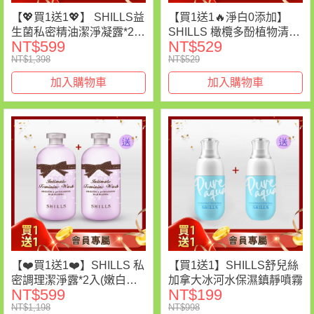
【💖買1送1💖】 SHILLS益
【買1送1🔥淨白0添加】
生菌私密精油潔淨凝露*2
SHILLS 橄欖多酚植物清爽
NT$599
NT$529
(售價已折)
卸妝油
NT$1,398
NT$529
加入購物車
加入購物車
【❤️買1送1❤️】SHILLS 私
【買1送1】SHILLS舒兒絲
密調理潔淨露*2入(嫩白潔
加拿大冰河水保濕鎮靜噴霧
NT$599
NT$199
淨露/沁涼潔淨露/蔓越莓潔
NT$1,198
NT$998
淨露)