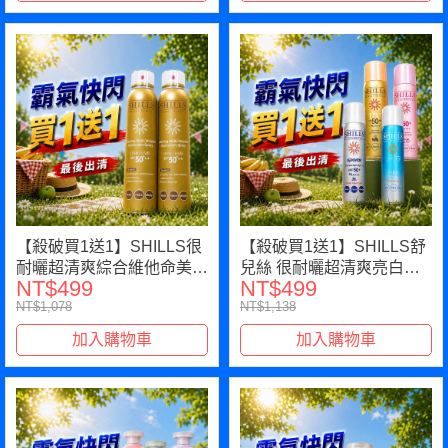
【殺破買1送1】SHILLS很
【殺破買1送1】SHILLS舒
耐曬超清爽綜合維他命美白
兒絲 很耐曬超清爽亮白防
NT$499
NT$499
防曬冰鎮噴霧(180ml)*2
曬冰鎮噴霧SPF50+
NT$1,078
NT$1,138
PA++++*1(多款選項)(售價
已折)
加入購物車
加入購物車