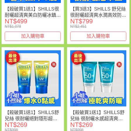
【殺破買1送1】SHILLS很
【買3送3】SHILLS 舒兒絲
耐曬超清爽美白防曬冰鎮噴
很耐曬超清爽水潤高效防曬
NT$499
NT$799
霧(保濕藍)2入
噴霧
NT$1,078
NT$2,451
SPF50+★★★★(180ml) 3
入任選 送「防曬凝乳(隨身
加入購物車
加入購物車
版)*3」
【殺破買1送1】SHILLS舒
【殺破買1送1】SHILLS舒
兒絲 很耐曬絕對隱形超水
兒絲 很耐曬水感超清爽美
NT$269
NT$269
感防曬凝乳*2 (售價已折)
容液防曬凝乳*2(售價已折)
NT$998
NT$998