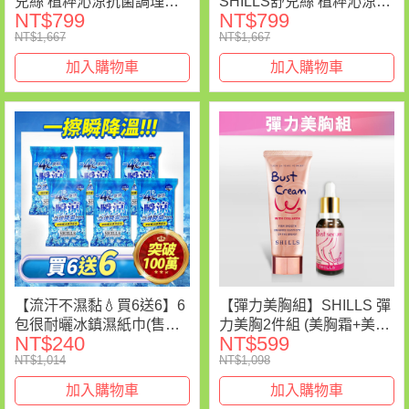
兒絲 植粹沁涼抗菌調理潔
SHILLS舒兒絲 植粹沁涼抗
NT$799
NT$799
淨露*2+私密清新沁涼抗菌
菌調理潔淨露*1+私密清新
NT$1,667
NT$1,667
噴霧*1
沁涼抗菌噴霧*1+私密衣物
抗菌手洗精*1
加入購物車
加入購物車
【流汗不濕黏💧買6送6】6
【彈力美胸組】SHILLS 彈
包很耐曬冰鎮濕紙巾(售價
力美胸2件組 (美胸霜+美胸
NT$240
NT$599
已折)(共12入)
精萃)
NT$1,014
NT$1,098
加入購物車
加入購物車