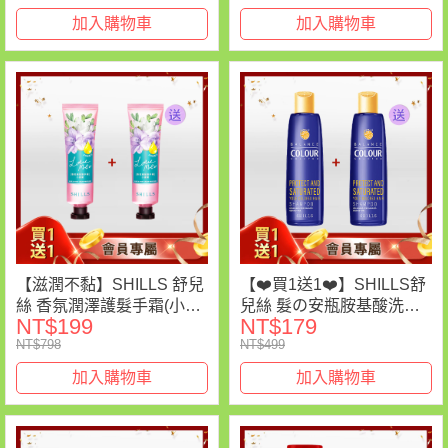
加入購物車
加入購物車
【滋潤不黏】SHILLS 舒兒
【❤️買1送1❤️】SHILLS舒
絲 香氛潤澤護髮手霜(小蒼
兒絲 髮の安瓶胺基酸洗髮
NT$199
NT$179
蘭)2入(售價已折)
精*2(售價已折)
NT$798
NT$499
加入購物車
加入購物車