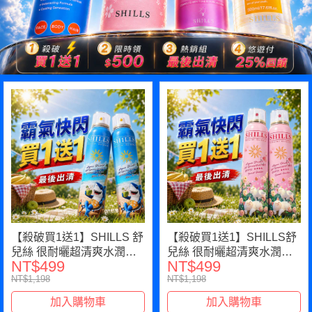
【殺破買1送1】SHILLS 舒
【殺破買1送1】SHILLS舒
兒絲 很耐曬超清爽水潤高
兒絲 很耐曬超清爽水潤高
NT$499
NT$499
效防曬噴霧
效防曬噴霧
NT$1,198
NT$1,198
SPF50+★★★★(180ml)
SPF50+★★★★(祕密花
(陽光鯊手)*2（售價已折）
園)(180ml)*2（售價已折）
加入購物車
加入購物車