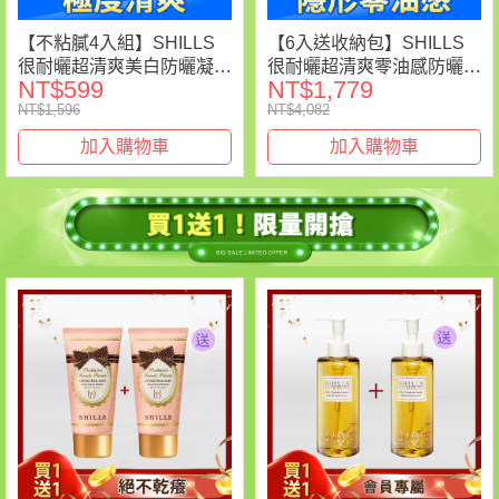
【不粘膩4入組】SHILLS
【6入送收納包】SHILLS
很耐曬超清爽美白防曬凝乳
很耐曬超清爽零油感防曬冰
NT$599
NT$1,779
*4 (任選)
鎮噴霧*6入+送收納包*1(隨
NT$1,596
NT$4,082
機)(共7件)-【小明星大跟班
推薦】
加入購物車
加入購物車