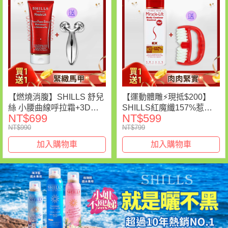
【燃燒消腹】SHILLS 舒兒
【運動體雕⚡現抵$200】
絲 小腰曲線呼拉霜+3D鑽
SHILLS紅魔纖157%惹火
NT$699
NT$599
石緊緻滾輪按摩儀
曲線熱碎精華*1+送紅魔纖
NT$990
NT$799
滾碎肉肉推*1(售價已折)
加入購物車
加入購物車