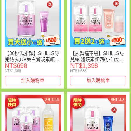
【30秒偽素顏】SHILLS舒
【素顏曬不黑】SHILLS舒
兒絲 抗UV美白濾鏡素顏霜
兒絲 濾鏡素顏霜(小仙女）
NT$698
NT$1,398
40ml(小蒼蘭)*1+15ml隨身
*2+送拍拍蜜粉*1+很耐曬超
NT$1,368
NT$1,686
瓶*1
清爽美白美肌柔護防曬凝乳
SPF50★★★★*1-【小明
加入購物車
加入購物車
星大跟班推薦】