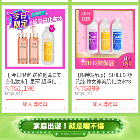
【 今日限定 送維他命C美
【限時3折up】SHILLS 舒
白化妝水】思珂 超淨化胺
兒絲 韓女神美肌化妝水*3
NT$1,198
NT$399
基酸洗卸蜜*2 送 維他命C
NT$1,997
NT$1,197
化妝水*1
加入購物車
加入購物車